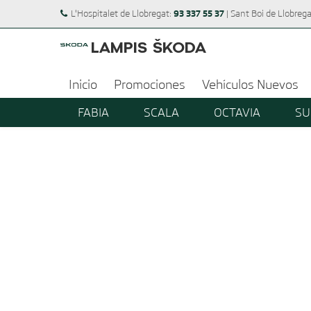
93 337 55 37
L'Hospitalet de Llobregat:
| Sant Boi de Llobreg
LAMPIS ŠKODA
Inicio
Promociones
Vehículos Nuevos
FABIA
SCALA
OCTAVIA
SU