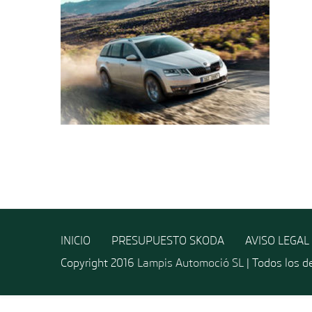
INICIO
PRESUPUESTO SKODA
AVISO LEGAL
Copyright 2016
Lampis Automoció SL
| Todos los d