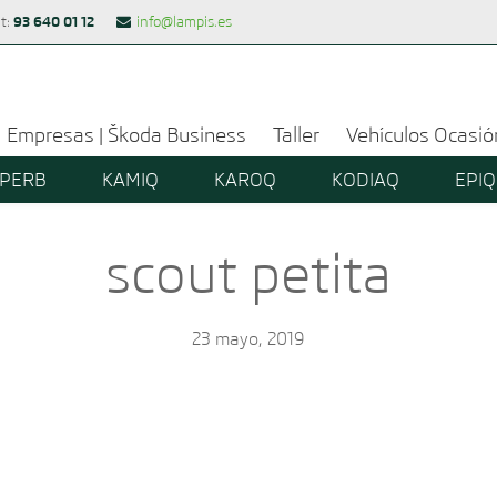
93 640 01 12
at:
info@lampis.es
Empresas | Škoda Business
Taller
Vehículos Ocasi
PERB
KAMIQ
KAROQ
KODIAQ
EPIQ
scout petita
23 mayo, 2019